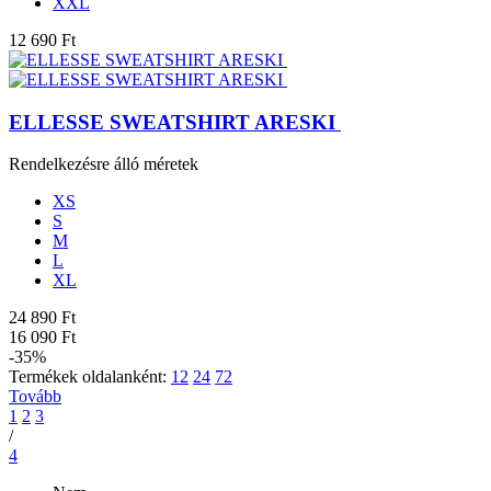
XXL
12 690 Ft
ELLESSE SWEATSHIRT ARESKI
Rendelkezésre álló méretek
XS
S
M
L
XL
24 890 Ft
16 090 Ft
-35%
Termékek oldalanként:
12
24
72
Tovább
1
2
3
/
4