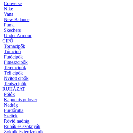
Converse
Nike
Vans
New Balance
Puma
Skechers
Under Armour
CIPÕ
Tornacipők
Túracipő
Futócipők
Fitneszcipők
Teremcipők
Téli cipők
Nyitott cipők
Teniszcipők
RUHÁZAT
Pólók
Kapucnis pulóver
Nadrág
Fürdőruha
Szettek
Rövid nadrág
Ruhák és szoknyák
Zoknik és térdzoknik