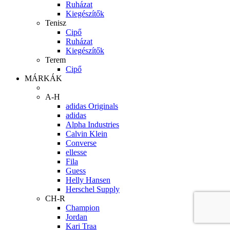
Ruházat
Kiegészítők
Tenisz
Cipő
Ruházat
Kiegészítők
Terem
Cipő
MÁRKÁK
A-H
adidas Originals
adidas
Alpha Industries
Calvin Klein
Converse
ellesse
Fila
Guess
Helly Hansen
Herschel Supply
CH-R
Champion
Jordan
Kari Traa