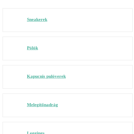
Sneakerek
Pólók
Kapucnis pulóverek
Melegítőnadrág
Leggings