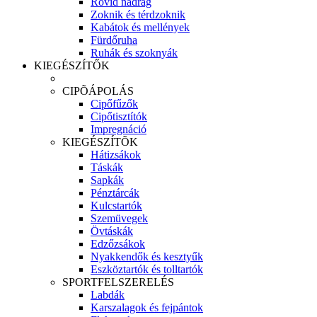
Rövid nadrág
Zoknik és térdzoknik
Kabátok és mellények
Fürdőruha
Ruhák és szoknyák
KIEGÉSZÍTŐK
CIPÕÁPOLÁS
Cipőfűzők
Cipőtisztítók
Impregnáció
KIEGÉSZÍTÕK
Hátizsákok
Táskák
Sapkák
Pénztárcák
Kulcstartók
Szemüvegek
Övtáskák
Edzőzsákok
Nyakkendők és kesztyűk
Eszköztartók és tolltartók
SPORTFELSZERELÉS
Labdák
Karszalagok és fejpántok