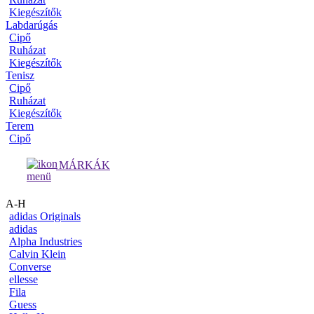
Kiegészítők
Labdarúgás
Cipő
Ruházat
Kiegészítők
Tenisz
Cipő
Ruházat
Kiegészítők
Terem
Cipő
MÁRKÁK
A-H
adidas Originals
adidas
Alpha Industries
Calvin Klein
Converse
ellesse
Fila
Guess