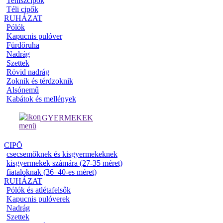
Teniszcipők
Téli cipők
RUHÁZAT
Pólók
Kapucnis pulóver
Fürdőruha
Nadrág
Szettek
Rövid nadrág
Zoknik és térdzoknik
Alsónemű
Kabátok és mellények
GYERMEKEK
CIPÕ
csecsemőknek és kisgyermekeknek
kisgyermekek számára (27-35 méret)
fiataloknak (36–40-es méret)
RUHÁZAT
Pólók és atlétafelsők
Kapucnis pulóverek
Nadrág
Szettek