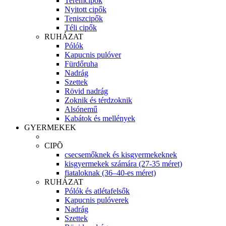
Teremcipők
Nyitott cipők
Teniszcipők
Téli cipők
RUHÁZAT
Pólók
Kapucnis pulóver
Fürdőruha
Nadrág
Szettek
Rövid nadrág
Zoknik és térdzoknik
Alsónemű
Kabátok és mellények
GYERMEKEK
CIPÕ
csecsemőknek és kisgyermekeknek
kisgyermekek számára (27-35 méret)
fiataloknak (36–40-es méret)
RUHÁZAT
Pólók és atlétafelsők
Kapucnis pulóverek
Nadrág
Szettek