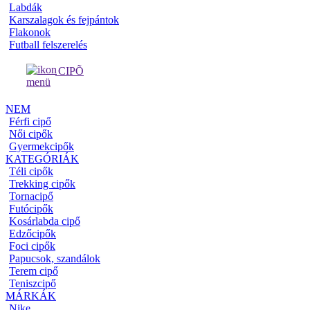
Labdák
Karszalagok és fejpántok
Flakonok
Futball felszerelés
CIPÕ
NEM
Férfi cipő
Női cipők
Gyermekcipők
KATEGÓRIÁK
Téli cipők
Trekking cipők
Tornacipő
Futócipők
Kosárlabda cipő
Edzőcipők
Foci cipők
Papucsok, szandálok
Terem cipő
Teniszcipő
MÁRKÁK
Nike