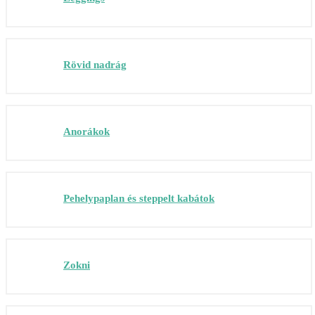
Rövid nadrág
Anorákok
Pehelypaplan és steppelt kabátok
Zokni