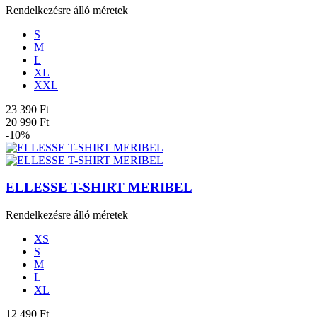
Rendelkezésre álló méretek
S
M
L
XL
XXL
23 390 Ft
20 990 Ft
-10%
ELLESSE T-SHIRT MERIBEL
Rendelkezésre álló méretek
XS
S
M
L
XL
12 490 Ft