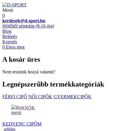
Menü
0
kerdesek@d-sport.hu
Hétfőtől péntekig (8-16 óra)
Blog
Belépés
Keresés
0
Etess meg
A kosár üres
Nem teszünk hozzá valamit?
Legnépszerűbb termékkategóriák
FÉRFI CIPŐ
NŐI CIPŐK
GYERMEKCIPŐK
NÕK
KEDVENC CIPŐM
adidas