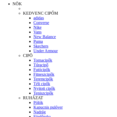
NÕK
KEDVENC CIPŐM
adidas
Converse
Nike
Vans
New Balance
Puma
Skechers
Under Armour
CIPÕ
Tornacipők
Túracipő
Futócipők
Fitneszcipők
Teremcipők
Téli cipők
Nyitott cipők
Teniszcipők
RUHÁZAT
Pólók
Kapucnis pulóver
Nadrág
Fürdőruha