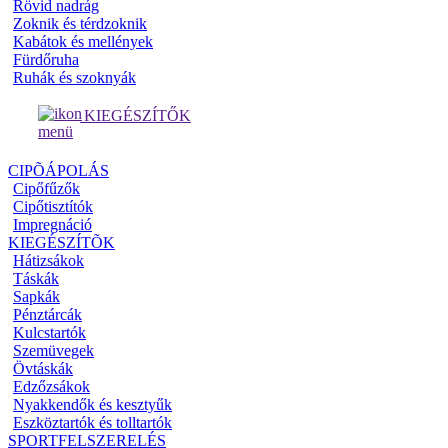
Rövid nadrág
Zoknik és térdzoknik
Kabátok és mellények
Fürdőruha
Ruhák és szoknyák
KIEGÉSZÍTŐK
CIPÕÁPOLÁS
Cipőfűzők
Cipőtisztítók
Impregnáció
KIEGÉSZÍTÕK
Hátizsákok
Táskák
Sapkák
Pénztárcák
Kulcstartók
Szemüvegek
Övtáskák
Edzőzsákok
Nyakkendők és kesztyűk
Eszköztartók és tolltartók
SPORTFELSZERELÉS