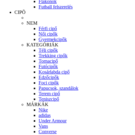
Flakonok
Futball felszerelés
CIPÕ
NEM
Férfi cipő
Női cipők
Gyermekcipők
KATEGÓRIÁK
Téli cipők
Trekking cipők
Tornacipő
Futócipők
Kosárlabda cipő
Edzőcipők
Foci cipők
Papucsok, szandálok
Terem cipő
Teniszcipő
MÁRKÁK
Nike
adidas
Under Armour
Vans
Converse