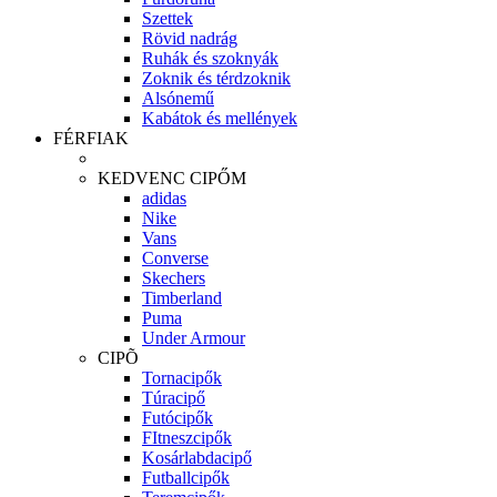
Szettek
Rövid nadrág
Ruhák és szoknyák
Zoknik és térdzoknik
Alsónemű
Kabátok és mellények
FÉRFIAK
KEDVENC CIPŐM
adidas
Nike
Vans
Converse
Skechers
Timberland
Puma
Under Armour
CIPÕ
Tornacipők
Túracipő
Futócipők
FItneszcipők
Kosárlabdacipő
Futballcipők