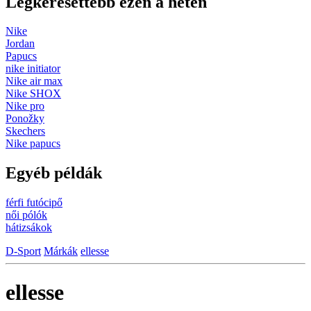
Legkeresettebb ezen a héten
Nike
Jordan
Papucs
nike initiator
Nike air max
Nike SHOX
Nike pro
Ponožky
Skechers
Nike papucs
Egyéb példák
férfi futócipő
női pólók
hátizsákok
D-Sport
Márkák
ellesse
ellesse