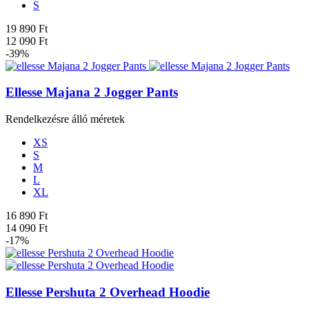
S
19 890 Ft
12 090 Ft
-39%
Ellesse Majana 2 Jogger Pants
Rendelkezésre álló méretek
XS
S
M
L
XL
16 890 Ft
14 090 Ft
-17%
Ellesse Pershuta 2 Overhead Hoodie