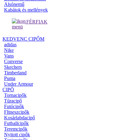
Alsónemű
Kabátok és mellények
FÉRFIAK
KEDVENC CIPŐM
adidas
Nike
Vans
Converse
Skechers
Timberland
Puma
Under Armour
CIPÕ
Tornacipők
Túracipő
Futócipők
FItneszcipők
Kosárlabdacipő
Futballcipők
Teremcipők
Nyitott cipők