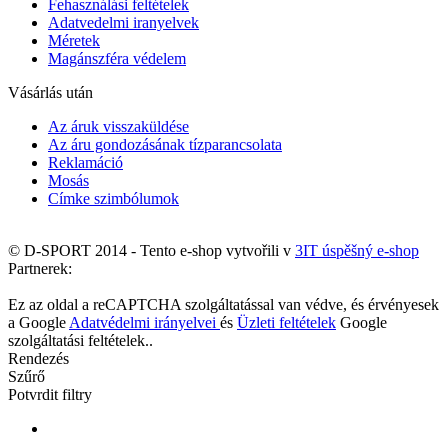
Fehasználási feltételek
Adatvedelmi iranyelvek
Méretek
Magánszféra védelem
Vásárlás után
Az áruk visszaküldése
Az áru gondozásának tízparancsolata
Reklamáció
Mosás
Címke szimbólumok
© D-SPORT 2014 - Tento e-shop vytvořili v
3IT úspěšný e-shop
Partnerek:
Ez az oldal a reCAPTCHA szolgáltatással van védve, és érvényesek
a Google
Adatvédelmi irányelvei
és
Üzleti feltételek
Google
szolgáltatási feltételek..
Rendezés
Szűrő
Potvrdit filtry