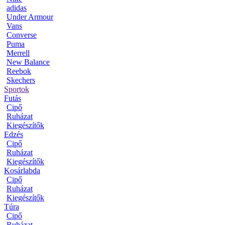
adidas
Under Armour
Vans
Converse
Puma
Merrell
New Balance
Reebok
Skechers
Sportok
Futás
Cipő
Ruházat
Kiegészítők
Edzés
Cipő
Ruházat
Kiegészítők
Kosárlabda
Cipő
Ruházat
Kiegészítők
Túra
Cipő
Ruházat